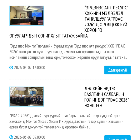
“ЭРДЭНЭС АЛТ РЕСУРС”
ХХК-ИЙН МЭДЭЭЛЭЛ
ТАНИЛЦУУЛГА “PDAC
2026”-Д ОРОЛЦОЖ БУЙ
ХӨРӨНГӨ
ОРУУЛАГЧДЫН СОНИРХЛЫГ ТАТАЖ БАЙНА
“Эрдэнэс Монгол” нэгдлийн бүрэлдэхүүн “Эрдэнэс алт ресурс” ХХК “PDAC
2026” олон улсын чуулга уулзалтад амжилттай оролцон, гадны олон
компанийн сонирхлын төвд орж, томоохон хөрөнгө оруулалтуудыг татаха...
2026-03-02 16:00:00
Дэлгэрэнгүй
ДЭЛХИЙН ЭРДЭС
БАЯЛГИЙН САЛБАРЫН
ГОЛ ИНДЭР “PDAC-2026”
ЭХЭЛЛЭЭ
“PDAC 2026” Дэлхийн уул уурхайн салбарын хамгийн нэр хүндтэй арга
хэмжээнд Монгол Улсаас Улсын Их Хурал, Засгийн газар, хувийн хэвшлийн
өргөн бүрэлдэхүүнтэй төлөөлөгчид оролцож байна....
2026-03-02 09:00:00
Дэлгэрэнгүй