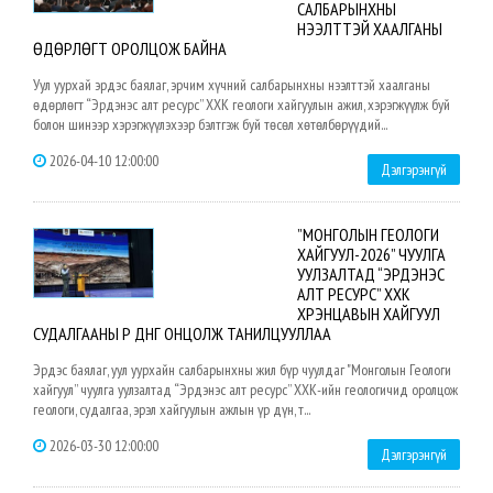
САЛБАРЫНХНЫ
НЭЭЛТТЭЙ ХААЛГАНЫ
ӨДӨРЛӨГТ ОРОЛЦОЖ БАЙНА
Уул уурхай эрдэс баялаг, эрчим хүчний салбарынхны нээлттэй хаалганы
өдөрлөгт “Эрдэнэс алт ресурс” ХХК геологи хайгуулын ажил, хэрэгжүүлж буй
болон шинээр хэрэгжүүлэхээр бэлтгэж буй төсөл хөтөлбөрүүдий...
2026-04-10 12:00:00
Дэлгэрэнгүй
”МОНГОЛЫН ГЕОЛОГИ
ХАЙГУУЛ-2026” ЧУУЛГА
УУЛЗАЛТАД “ЭРДЭНЭС
АЛТ РЕСУРС” ХХК
ХҮРЭНЦАВЫН ХАЙГУУЛ
СУДАЛГААНЫ ҮР ДҮНГ ОНЦОЛЖ ТАНИЛЦУУЛЛАА
Эрдэс баялаг, уул уурхайн салбарынхны жил бүр чуулдаг "Монголын Геологи
хайгуул” чуулга уулзалтад “Эрдэнэс алт ресурс” ХХК-ийн геологичид оролцож
геологи, судалгаа, эрэл хайгуулын ажлын үр дүн, т...
2026-03-30 12:00:00
Дэлгэрэнгүй