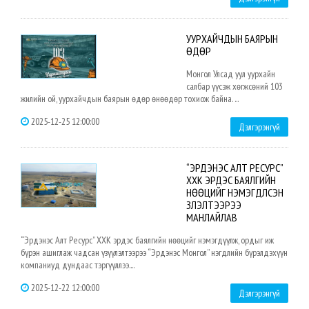
УУРХАЙЧДЫН БАЯРЫН
ӨДӨР
Монгол Улсад уул уурхайн
салбар үүсэж хөгжсөний 103
жилийн ой, уурхайчдын баярын өдөр өнөөдөр тохиож байна. ...
2025-12-25 12:00:00
Дэлгэрэнгүй
“ЭРДЭНЭС АЛТ РЕСУРС”
ХХК ЭРДЭС БАЯЛГИЙН
НӨӨЦИЙГ НЭМЭГДҮҮЛСЭН
ҮЗҮҮЛЭЛТЭЭРЭЭ
МАНЛАЙЛАВ
“Эрдэнэс Алт Ресурс” ХХК эрдэс баялгийн нөөцийг нэмэгдүүлж, ордыг иж
бүрэн ашиглаж чадсан үзүүлэлтээрээ “Эрдэнэс Монгол” нэгдлийн бүрэлдэхүүн
компаниуд дундаас тэргүүллээ....
2025-12-22 12:00:00
Дэлгэрэнгүй