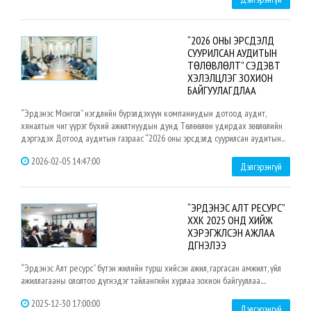
“2026 ОНЫ ЭРСДЭЛД
СУУРИЛСАН АУДИТЫН
ТӨЛӨВЛӨЛТ” СЭДЭВТ
ХЭЛЭЛЦҮҮЛЭГ ЗОХИОН
БАЙГУУЛАГДЛАА
“Эрдэнэс Монгол” нэгдлийн бүрэлдэхүүн компаниудын дотоод аудит,
хяналтын чиг үүрэг бүхий ажилтнуудын дунд Төлөөлөн удирдах зөвлөлийн
дэргэдэх Дотоод аудитын газраас “2026 оны эрсдэлд суурилсан аудитын...
2026-02-05 14:47:00
Дэлгэрэнгүй
“ЭРДЭНЭС АЛТ РЕСУРС”
ХХК 2025 ОНД ХИЙЖ
ХЭРЭГЖҮҮЛСЭН АЖЛАА
ДҮГНЭЛЭЭ
“Эрдэнэс Алт ресурс” бүтэн жилийн турш хийсэн ажил, гаргасан амжилт, үйл
ажиллагааны ололтоо дүгнэдэг тайлангийн хурлаа зохион байгууллаа....
2025-12-30 17:00:00
Дэлгэрэнгүй