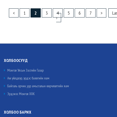
<
1
2
3
4
5
6
7
>
La
›
ХОЛБООСУУД
Монгол Улсын Засгийн Газар
Аж үйлдвэр, эрдэс баялгийн яам
Байгаль орчин, уур амьсгалын өөрчлөлтийн яам
Эрдэнэс Монгол ХХК
ХОЛБОО БАРИХ