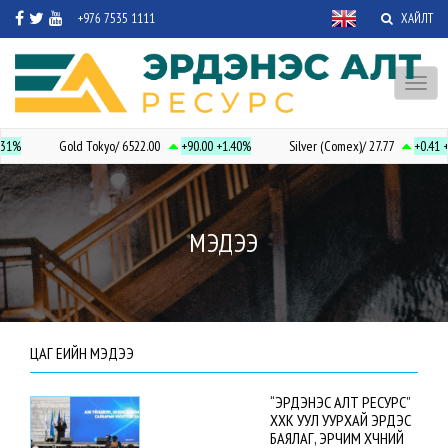
+976 7535 1111
ХАЙЛТ
Toggl
naviga
31%
Gold Tokyo/ 6522.00
+90.00
+1.40%
Silver (Comex)/ 27.77
+0.41
+
МЭДЭЭ
ЦАГ ҮЕИЙН МЭДЭЭ
“ЭРДЭНЭС АЛТ РЕСУРС”
ХХК УУЛ УУРХАЙ ЭРДЭС
БАЯЛАГ, ЭРЧИМ ХҮЧНИЙ