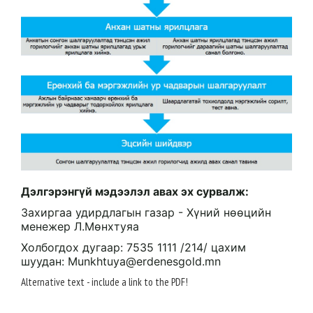
Дэлгэрэнгүй мэдээлэл авах эх сурвалж:
Захиргаа удирдлагын газар - Хүний нөөцийн
менежер Л.Мөнхтуяа
Холбогдох дугаар: 7535 1111 /214/ цахим
шуудан: Munkhtuya@erdenesgold.mn
Alternative text - include a link
to the PDF!