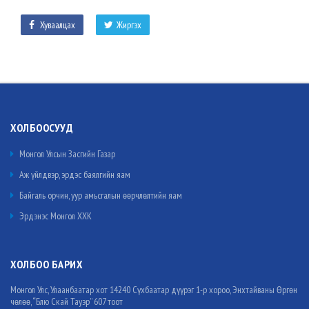
Хуваалцах
Жиргэх
ХОЛБООСУУД
Монгол Улсын Засгийн Газар
Аж үйлдвэр, эрдэс баялгийн яам
Байгаль орчин, уур амьсгалын өөрчлөлтийн яам
Эрдэнэс Монгол ХХК
ХОЛБОО БАРИХ
Монгол Улс, Улаанбаатар хот 14240 Сүхбаатар дүүрэг 1-р хороо, Энхтайваны Өргөн
чөлөө, “Блю Скай Тауэр” 607 тоот