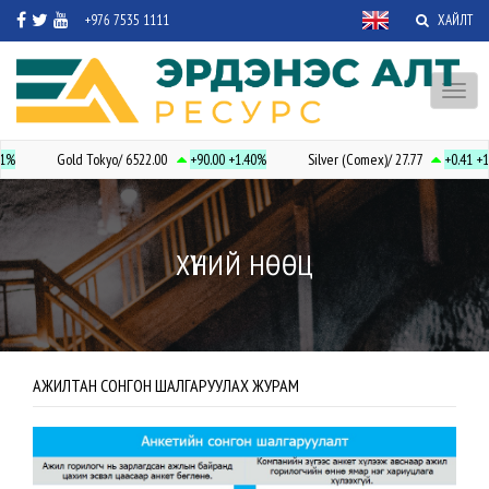
+976 7535 1111
ХАЙЛТ
Toggl
naviga
1%
Gold Tokyo/ 6522.00
+90.00
+1.40%
Silver (Comex)/ 27.77
+0.41
+1
ХҮНИЙ НӨӨЦ
АЖИЛТАН СОНГОН ШАЛГАРУУЛАХ ЖУРАМ