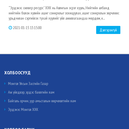
“Эрдэнэс силвер ресурс” ХХК нь Авлигын эсрэг хууль, Нийтийн албанд
нийтийн болон хувийн ашиг сонирхлыг зохицуулах, ашиг сонирхлын зөрчлөөс
урьдчилан сэргийлэх тухай хуулийг үйл ажиллагаандаа мөрдөж, к...
2021-01-15 13:15:00
Дэлгэрэнгүй
ХОЛБООСУУД
Монгол Улсын Засгийн Газар
Аж үйлдвэр, эрдэс баялгийн яам
Байгаль орчин, уур амьсгалын өөрчлөлтийн яам
Эрдэнэс Монгол ХХК