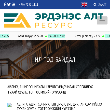
+976 7535 1111
ХАЙЛТ
Toggl
naviga
+2.31%
Gold Tokyo/ 6522.00
+90.00
+1.40%
Silver (Comex)/ 27.77
+0.
ИЛ ТОД БАЙДАЛ
АВЛИГА, АШИГ СОНИРХЛЫН ЗӨРЧЛӨӨС УРЬДЧИЛАН СЭРГИЙЛЭХ
ТУХАЙ ХУУЛЬ, ТОГТООМЖИЙН ХҮРЭЭНД
АВЛИГА, АШИГ СОНИРХЛЫН ЗӨРЧЛӨӨС УРЬДЧИЛАН СЭРГИЙЛЭХ
ТУХАЙ ХУУЛЬ, ТОГТООМЖИЙН ХҮРЭЭНД