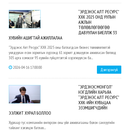
“ЭРДЭНЭС АЛТ РЕСУРС”
ХХК 2025 ОНД УУЛЫН
АЖЛЫН
ТӨЛӨВЛӨГӨӨГӨӨ
ДАВУУЛАН БИЕЛҮҮЛЖ 33
ХУВИЙН АШИГТАЙ АЖИЛЛАЛАА
"Эрдэнэс Алт Ресурс" ХХК 2025 оны батлагдсан бизнес төлөвлөгөөтэй
уялдуулан есөн зорилгын хүрээнд 61 зорилт дэвшүүлэн ажилласан бөгөөд
305 арга хэмжээг 95 хувийн гүйцэтгэлтэй хэрэгжүүлсэн ба...
2026-04-16 17:00:00
Дэлгэрэнгүй
“ЭРДЭНЭC МОНГОЛ”
НЭГДЛИЙН ХАРЬЯА
“ЭРДЭНЭС АЛТ РЕСУРС”
ХХК-ИЙН ХУВЬЦАА
ЭЗЭМШИГЧДИЙН
ЭЭЛЖИТ ХУРАЛ БОЛЛОО
Хурлаар тус компанийн өнгөрсөн оны үйл ажиллагааны болон санхүүгийн
тайланг хэлэлцэн батлав....