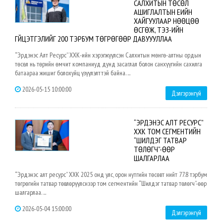
САЛХИТЫН ТӨСӨЛ
АШИГЛАЛТЫН ҮЕИЙН
ХАЙГУУЛААР НӨӨЦӨӨ
ӨСГӨЖ, ТЭЗҮ-ИЙН
ГҮЙЦЭТГЭЛИЙГ 200 ТЭРБУМ ТӨГРӨГӨӨР ДАВУУУЛЛАА
“Эрдэнэс Алт Ресурс” ХХК-ийн хэрэгжүүлсэн Салхитын мөнгө-алтны ордын
төсөл нь төрийн өмчит компаниуд дунд засаглал болон санхүүгийн сахилга
батаараа жишиг болохуйц үзүүлэлттэй байна. ...
2026-05-15 10:00:00
Дэлгэрэнгүй
“ЭРДЭНЭС АЛТ РЕСУРС”
ХХК ТОМ СЕГМЕНТИЙН
“ШИЛДЭГ ТАТВАР
ТӨЛӨГЧ”-ӨӨР
ШАЛГАРЛАА
“Эрдэнэс алт ресурс” ХХК 2025 онд улс, орон нутгийн төсөвт нийт 77.8 тэрбум
төгрөгийн татвар төвлөрүүлснээр том сегментийн “Шилдэг татвар төлөгч”-өөр
шалгарлаа. ...
2026-05-04 15:00:00
Дэлгэрэнгүй