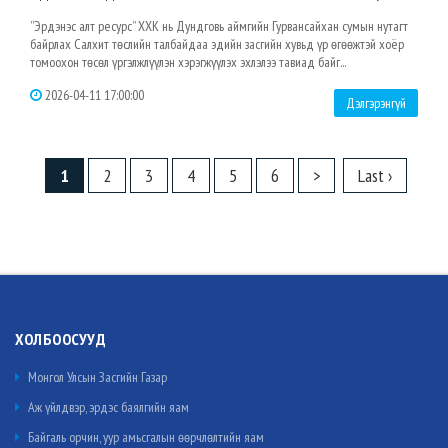
”Эрдэнэс алт ресурс” ХХК нь Дундговь аймгийн Гурвансайхан сумын нутагт
байрлах Салхит төслийн талбайдаа эдийн засгийн хувьд үр өгөөжтэй хоёр
томоохон төсөл үргэлжлүүлэн хэрэгжүүлэх эхлэлээ тавиад байг...
2026-04-11 17:00:00
Дэлгэрэнгүй
1
2
3
4
5
6
>
Last ›
ХОЛБООСУУД
Монгол Улсын Засгийн Газар
Аж үйлдвэр, эрдэс баялгийн яам
Байгаль орчин, уур амьсгалын өөрчлөлтийн яам