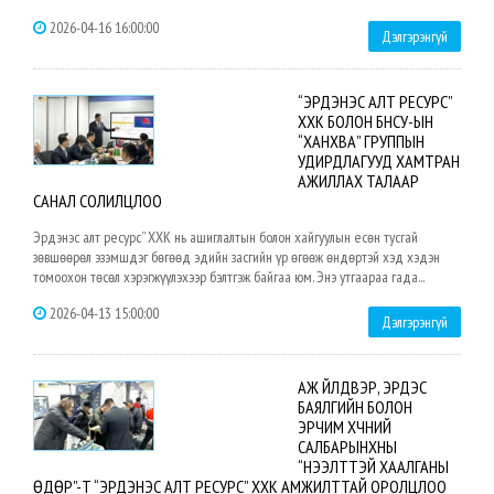
2026-04-16 16:00:00
Дэлгэрэнгүй
“ЭРДЭНЭС АЛТ РЕСУРС”
ХХК БОЛОН БНСУ-ЫН
“ХАНХВА” ГРУППЫН
УДИРДЛАГУУД ХАМТРАН
АЖИЛЛАХ ТАЛААР
САНАЛ СОЛИЛЦЛОО
Эрдэнэс алт ресурс” ХХК нь ашиглалтын болон хайгуулын есөн тусгай
зөвшөөрөл эзэмшдэг бөгөөд эдийн засгийн үр өгөөж өндөртэй хэд хэдэн
томоохон төсөл хэрэгжүүлэхээр бэлтгэж байгаа юм. Энэ утгаараа гада...
2026-04-13 15:00:00
Дэлгэрэнгүй
АЖ ҮЙЛДВЭР, ЭРДЭС
БАЯЛГИЙН БОЛОН
ЭРЧИМ ХҮЧНИЙ
САЛБАРЫНХНЫ
“НЭЭЛТТЭЙ ХААЛГАНЫ
ӨДӨР”-Т “ЭРДЭНЭС АЛТ РЕСУРС” ХХК АМЖИЛТТАЙ ОРОЛЦЛОО