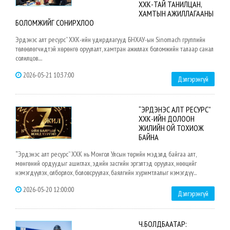
ХХК-ТАЙ ТАНИЛЦАН,
ХАМТЫН АЖИЛЛАГААНЫ
БОЛОМЖИЙГ СОНИРХЛОО
Эрдэнэс алт ресурс” ХХК-ийн удирдлагууд БНХАУ-ын Sinomach группийн
төлөөлөгчидтэй хөрөнгө оруулалт, хамтран ажиллах боломжийн талаар санал
солилцов....
2026-05-21 10:37:00
Дэлгэрэнгүй
“ЭРДЭНЭС АЛТ РЕСУРС”
ХХК-ИЙН ДОЛООН
ЖИЛИЙН ОЙ ТОХИОЖ
БАЙНА
“Эрдэнэс алт ресурс” ХХК нь Монгол Улсын төрийн мэдэлд байгаа алт,
мөнгөний ордуудыг ашиглах, эдийн засгийн эргэлтэд оруулах, нөөцийг
нэмэгдүүлэх, олборлох, боловсруулах, баялгийн хуримтлалыг нэмэгдүү...
2026-05-20 12:00:00
Дэлгэрэнгүй
Ч.БОЛДБААТАР: