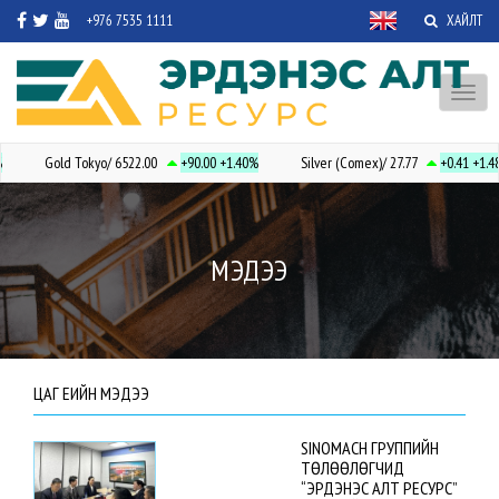
+976 7535 1111
ХАЙЛТ
Toggl
naviga
Gold Tokyo/ 6522.00
+90.00
+1.40%
Silver (Comex)/ 27.77
+0.41
+1.48
МЭДЭЭ
ЦАГ ҮЕИЙН МЭДЭЭ
SINOMACH ГРУППИЙН
ТӨЛӨӨЛӨГЧИД
“ЭРДЭНЭС АЛТ РЕСУРС”