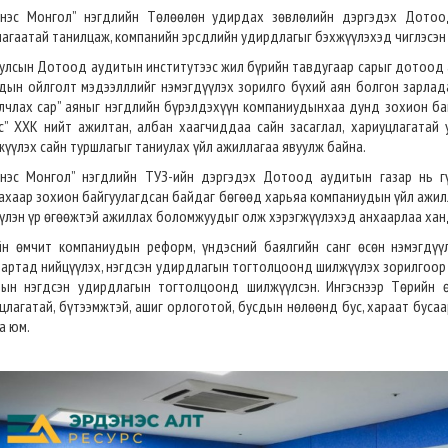
энэс Монгол” нэгдлийн Төлөөлөн удирдах зөвлөлийн дэргэдэх Дотоод
агаатай танилцаж, компанийн эрсдлийн удирдлагыг бэхжүүлэхэд чиглэсэн с
улсын Дотоод аудитын институтээс жил бүрийн тавдугаар сарыг дотоод а
дын ойлголт мэдээлллийг нэмэгдүүлэх зорилго бүхий аян болгон зарлад
лчлах сар” аяныг нэгдлийн бүрэлдэхүүн компаниудынхаа дунд зохион ба
с” ХХК нийт ажилтан, албан хаагчиддаа сайн засаглал, хариуцлагатай
жүүлэх сайн туршлагыг таниулах үйл ажиллагаа явуулж байна.
нэс Монгол” нэгдлийн ТУЗ-ийн дэргэдэх Дотоод аудитын газар нь гү
ахаар зохион байгуулагдсан байдаг бөгөөд харьяа компаниудын үйл ажил
үлэн үр өгөөжтэй ажиллах боломжуудыг олж хэрэгжүүлэхэд анхаарлаа хан
йн өмчит компаниудын реформ, үндэсний баялгийн санг өсөн нэмэгдү
артад нийцүүлэх, нэгдсэн удирдлагын тогтолцоонд шилжүүлэх зорилгоор
тын нэгдсэн удирдлагын тогтолцоонд шилжүүлсэн. Ингэснээр Төрийн 
цлагатай, бүтээмжтэй, ашиг орлоготой, бусдын нөлөөнд бус, хараат бу
а юм.