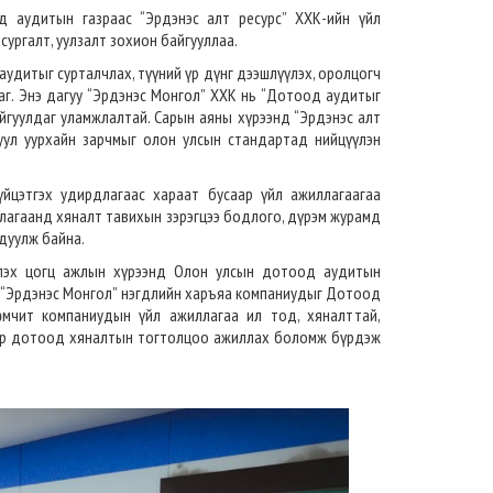
 аудитын газраас “Эрдэнэс алт ресурс” ХХК-ийн үйл
ургалт, уулзалт зохион байгууллаа.
удитыг сурталчлах, түүний үр дүнг дээшлүүлэх, оролцогч
аг. Энэ дагуу “Эрдэнэс Монгол” ХХК нь “Дотоод аудитыг
йгуулдаг уламжлалтай. Сарын аяны хүрээнд “Эрдэнэс алт
 уул уурхайн зарчмыг олон улсын стандартад нийцүүлэн
йцэтгэх удирдлагаас хараат бусаар үйл ажиллагаагаа
лагаанд хяналт тавихын зэрэгцээ бодлого, дүрэм журамд
дуулж байна.
үлэх цогц ажлын хүрээнд Олон улсын дотоод аудитын
 “Эрдэнэс Монгол” нэгдлийн харъяа компаниудыг Дотоод
өмчит компаниудын үйл ажиллагаа ил тод, хяналттай,
саар дотоод хяналтын тогтолцоо ажиллах боломж бүрдэж