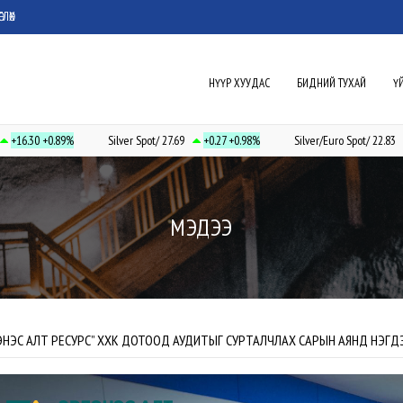
ГЛӨХ
НҮҮР ХУУДАС
БИДНИЙ ТУХАЙ
Ү
+0.89%
Silver Spot/ 27.69
+0.27
+0.98%
Silver/Euro Spot/ 22.83
+0.25
+
МЭДЭЭ
ЭНЭС АЛТ РЕСУРС” ХХК ДОТООД АУДИТЫГ СУРТАЛЧЛАХ САРЫН АЯНД НЭГД