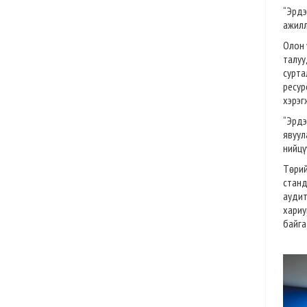
“Эрд
ажилл
Олон 
талуу
сурта
ресур
хэрэг
“Эрдэ
явуул
нийцү
Төри
станд
ауди
хариу
байга