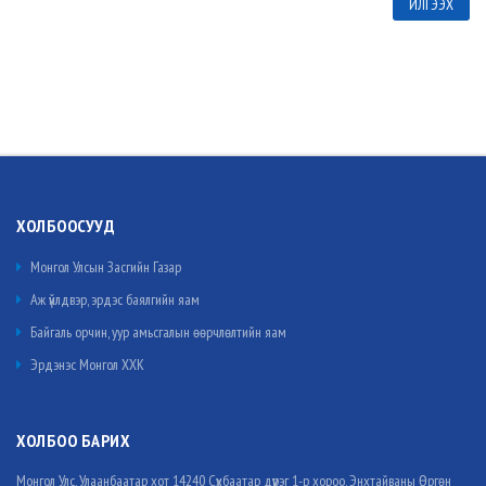
ХОЛБООСУУД
Монгол Улсын Засгийн Газар
Аж үйлдвэр, эрдэс баялгийн яам
Байгаль орчин, уур амьсгалын өөрчлөлтийн яам
Эрдэнэс Монгол ХХК
ХОЛБОО БАРИХ
Монгол Улс, Улаанбаатар хот 14240 Сүхбаатар дүүрэг 1-р хороо, Энхтайваны Өргөн