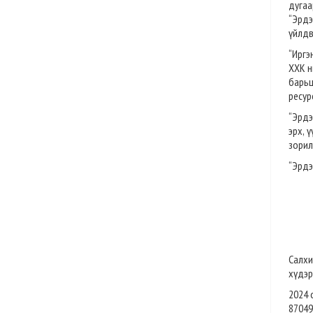
дугаа
“Эрд
үйлдв
“Иргэ
ХХК н
барьц
ресур
“Эрдэ
эрх, 
зорил
“Эрдэ
Салхи
хүдэр
2024 
87049