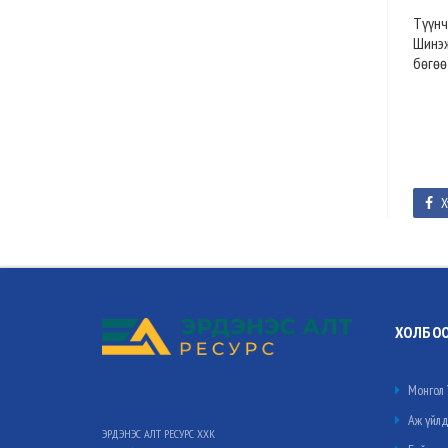
Түүнч
Шинэж
бөгөө
Х
ХОЛБО
Монгол 
Аж үйлд
ЭРДЭНЭС АЛТ РЕСУРС ХХК