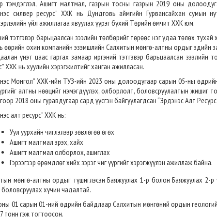
р тэмдэглэл, Ашигт малтмал, газрын тосны газрын 2019 оны долооду
энэс силвер ресурс” ХХК нь Дундговь аймгийн Гурвансайхан сумын н
эрлэлийн үйл ажиллагаа явуулах үүрэг бүхий Төрийн өмчит ХХК юм.
ний тэтгэвэр барьцаалсан зээлийн төлбөрийг төрөөс нэг удаа төлөх тухай 
ь өөрийн охин компанийн эзэмшлийн Салхитын мөнгө-алтны ордыг эдийн з
аалан үнэт цаас гаргах замаар иргэний тэтгэвэр барьцаалсан зээлийн т
с” ХХК нь хуулийн хэрэгжилтийг ханган ажилласан.
нэс Монгол” ХХК-ийн ТУЗ-ийн 2023 оны долоодугаар сарын 05-ны өдрийн
үүргийг алтны нөөцийг нэмэгдүүлэх, олборлолт, боловсруулалтын жишиг т
гоор 2018 оны гуравдугаар сард үүсгэн байгуулагдсан “Эрдэнэс Алт Ресурс
нэс алт ресурс” ХХК нь:
Уул уурхайн чиглэлээр зөвлөгөө өгөх
Ашигт малтмал эрэх, хайх
Ашигт малтмал олборлох, ашиглах
Гэрээгээр өрөмдлөг хийх зэрэг чиг үүргийг хэрэгжүүлэн ажиллаж байна.
тын мөнгө-алтны ордыг түшиглэсэн Баяжуулах 1-р болон Баяжуулах 2-р 
 боловсруулах хүчин чадалтай.
оны 01 сарын 01-ний өдрийн байдлаар Салхитын мөнгөний ордын геологийн
7 тонн гэж тогтоосон.