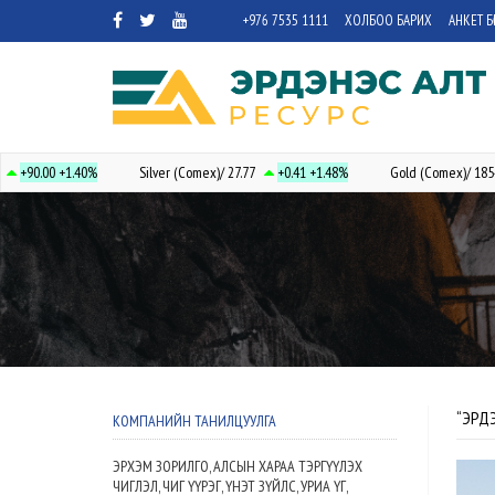
+976 7535 1111
ХОЛБОО БАРИХ
АНКЕТ БӨ
.00
+1.40%
Silver (Comex)/ 27.77
+0.41
+1.48%
Gold (Comex)/ 1854.40
“ЭРД
КОМПАНИЙН ТАНИЛЦУУЛГА
ЭРХЭМ ЗОРИЛГО, АЛСЫН ХАРАА ТЭРГҮҮЛЭХ
ЧИГЛЭЛ, ЧИГ ҮҮРЭГ, ҮНЭТ ЗҮЙЛС, УРИА ҮГ,