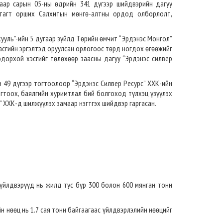
гаар сарын 05-ны өдрийн 341 дүгээр шийдвэрийн дагуу
утагт орших Салхитын мөнгө-алтны ордод олборлолт,
хууль”-ийн 5 дугаар зүйлд Төрийн өмчит “Эрдэнэс Монгол”
асгийн эргэлтэд оруулсан орлогоос төрд ногдох өгөөжийг
одорхой хэсгийг төлөхөөр заасны дагуу “Эрдэнэс силвер
 49 дүгээр тогтоолоор “Эрдэнэс Силвер Ресурс” ХХК-ийн
огтоох, баялгийн хуримтлал бий болгоход түлхэц үзүүлэх
” ХХК-д шилжүүлэх замаар нэгтгэх шийдвэр гаргасан.
үйлдвэрүүд нь жилд тус бүр 300 болон 600 мянган тонн
 нөөц нь 1.7 сая тонн байгаагаас үйлдвэрлэлийн нөөцийг