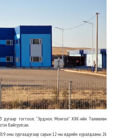
3 дугаар тогтоол, ”Эрдэнэс Монгол” ХХК-ийн Төлөөлөн
гэн байгуулсан.
019 оны зургаадугаар сарын 12-ны өдрийн хуралдааны 26