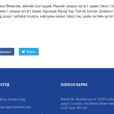
лэн Өмнөговь аймгийн Цогтцэций, Манлай сумдын нутагт орших Овоот Х
инст сумдын нутагт орших Хүрэнцав, Мухар Хар Толгой, Халзан, Довжоот
д дээрх талбайд геологи, хайгуулын ажлыг гүйцэтгэж, эдийн засгийн эргэ
уваалцах
Жиргэх
ОСУУД
ХОЛБОО БАРИХ
Монгол Улс, Улаанбаатар хот 14240 Сүхба
Улсын Засгийн Газар
дүүрэг 1-р хороо, Энхтайваны Өргөн чөлө
вэр, эрдэс баялгийн яам
Скай Тауэр” 607 тоот