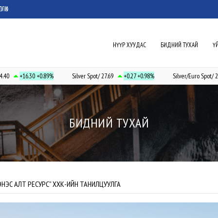
ГЛӨХ
НҮҮР ХУУДАС
БИДНИЙ ТУХАЙ
Ү
+16.30
+0.89%
Silver Spot/ 27.69
+0.27
+0.98%
Silver/Euro Spot/ 22.83
БИДНИЙ ТУХАЙ
ЭНЭС АЛТ РЕСУРС” ХХК-ИЙН ТАНИЛЦУУЛГА