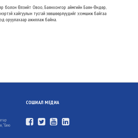
яр болон Өлзийт Овоо, Баянхонгор аймгийн Баян-Өндөр,
 нэртэй хайгуулын тусгай зөвшөөрлүүдийг эзэмшиж байгаа
лтэд оруулахаар ажиллаж байна.
СОШИАЛ МЕДИА
атар
ө, “Блю