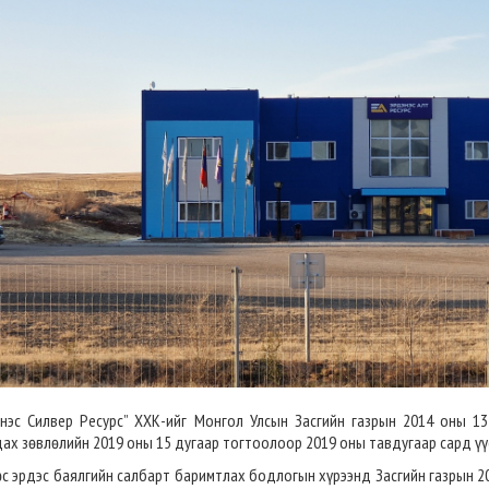
нэс Силвер Ресурс” ХХК-ийг Монгол Улсын Засгийн газрын 2014 оны 13
ах зөвлөлийн 2019 оны 15 дугаар тогтоолоор 2019 оны тавдугаар сард үүс
с эрдэс баялгийн салбарт баримтлах бодлогын хүрээнд Засгийн газрын 2