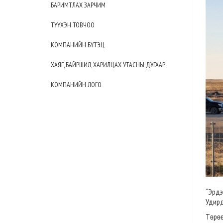
БАРИМТЛАХ ЗАРЧИМ
ТҮҮХЭН ТОВЧОО
КОМПАНИЙН БҮТЭЦ
ХАЯГ, БАЙРШИЛ, ХАРИЛЦАХ УТАСНЫ ДУГААР
КОМПАНИЙН ЛОГО
“Эрдэ
Удирд
Төрөө