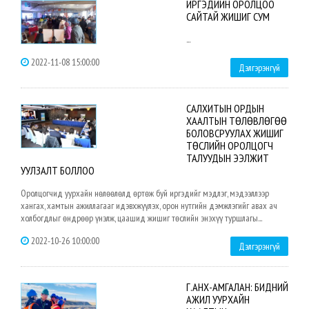
ИРГЭДИЙН ОРОЛЦОО
САЙТАЙ ЖИШИГ СУМ
...
2022-11-08 15:00:00
Дэлгэрэнгүй
САЛХИТЫН ОРДЫН
ХААЛТЫН ТӨЛӨВЛӨГӨӨ
БОЛОВСРУУЛАХ ЖИШИГ
ТӨСЛИЙН ОРОЛЦОГЧ
ТАЛУУДЫН ЭЭЛЖИТ
УУЛЗАЛТ БОЛЛОО
Оролцогчид уурхайн нөлөөлөлд өртөж буй иргэдийг мэдлэг, мэдээллээр
хангах, хамтын ажиллагааг идэвхжүүлэх, орон нутгийн дэмжлэгийг авах ач
холбогдлыг өндрөөр үнэлж, цаашид жишиг төслийн энэхүү туршлагы...
2022-10-26 10:00:00
Дэлгэрэнгүй
Г.АНХ-АМГАЛАН: БИДНИЙ
АЖИЛ УУРХАЙН