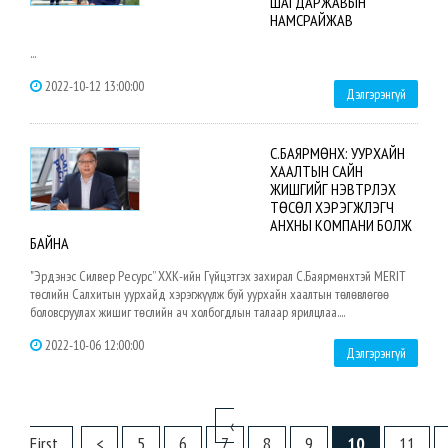
ШАГДАРЖАВЫН
НАМСРАЙЖАВ
...
2022-10-12 13:00:00
Дэлгэрэнгүй
С.БАЯРМӨНХ: УУРХАЙН
ХААЛТЫН САЙН
ЖИШГИЙГ НЭВТРҮҮЛЭХ
ТӨСӨЛ ХЭРЭГЖҮҮЛЭГЧ
АНХНЫ КОМПАНИ БОЛЖ
БАЙНА
"Эрдэнэс Силвер Ресурс” ХХК-ийн Гүйцэтгэх захирал С.Баярмөнхтэй MERIT
төслийн Салхитын уурхайд хэрэгжүүлж буй уурхайн хаалтын төлөвлөгөө
боловсруулах жишиг төслийн ач холбогдлын талаар ярилцлаа....
2022-10-06 12:00:00
Дэлгэрэнгүй
‹
First
<
5
6
7
8
9
10
11