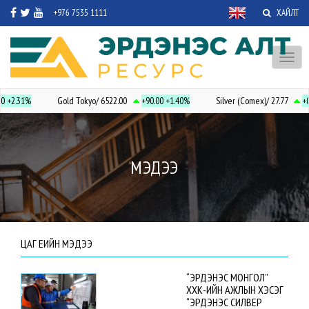
+976 7535 1111
ХАЙЛТ
Toggl
naviga
0
+2.31%
Gold Tokyo/ 6522.00
+90.00
+1.40%
Silver (Comex)/ 27.77
+0
МЭДЭЭ
ЦАГ ҮЕИЙН МЭДЭЭ
“ЭРДЭНЭС МОНГОЛ”
ХХК-ИЙН АЖЛЫН ХЭСЭГ
“ЭРДЭНЭС СИЛВЕР