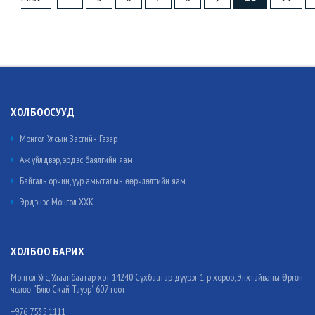
ХОЛБООСУУД
Монгол Улсын Засгийн Газар
Аж үйлдвэр, эрдэс баялгийн яам
Байгаль орчин, уур амьсгалын өөрчлөлтийн яам
Эрдэнэс Монгол ХХК
ХОЛБОО БАРИХ
Монгол Улс, Улаанбаатар хот 14240 Сүхбаатар дүүрэг 1-р хороо, Энхтайваны Өргөн
чөлөө, “Блю Скай Тауэр” 607 тоот
+976 7535 1111