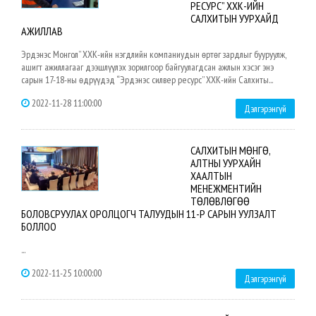
РЕСУРС” ХХК-ИЙН
САЛХИТЫН УУРХАЙД
АЖИЛЛАВ
Эрдэнэс Монгол” ХХК-ийн нэгдлийн компаниудын өртөг зардлыг бууруулж,
ашигт ажиллагааг дээшлүүлэх зорилгоор байгуулагдсан ажлын хэсэг энэ
сарын 17-18-ны өдрүүдэд “Эрдэнэс силвер ресурс” ХХК-ийн Салхиты...
2022-11-28 11:00:00
Дэлгэрэнгүй
САЛХИТЫН МӨНГӨ,
АЛТНЫ УУРХАЙН
ХААЛТЫН
МЕНЕЖМЕНТИЙН
ТӨЛӨВЛӨГӨӨ
БОЛОВСРУУЛАХ ОРОЛЦОГЧ ТАЛУУДЫН 11-Р САРЫН УУЛЗАЛТ
БОЛЛОО
...
2022-11-25 10:00:00
Дэлгэрэнгүй