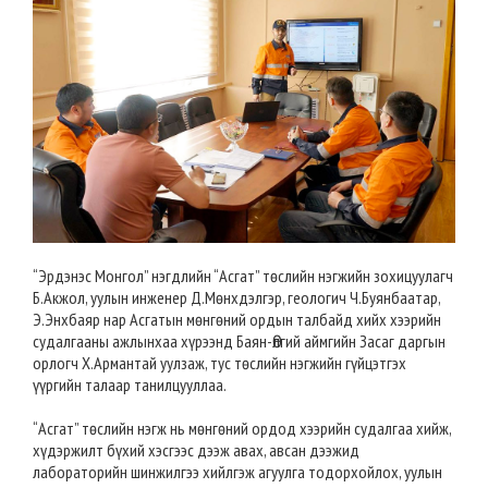
“Эрдэнэс Монгол” нэгдлийн “Асгат” төслийн нэгжийн зохицуулагч
Б.Акжол, уулын инженер Д.Мөнхдэлгэр, геологич Ч.Буянбаатар,
Э.Энхбаяр нар Асгатын мөнгөний ордын талбайд хийх хээрийн
судалгааны ажлынхаа хүрээнд Баян-Өлгий аймгийн Засаг даргын
орлогч Х.Армантай уулзаж, тус төслийн нэгжийн гүйцэтгэх
үүргийн талаар танилцууллаа.
“Асгат” төслийн нэгж нь мөнгөний ордод хээрийн судалгаа хийж,
хүдэржилт бүхий хэсгээс дээж авах, авсан дээжид
лабораторийн шинжилгээ хийлгэж агуулга тодорхойлох, уулын