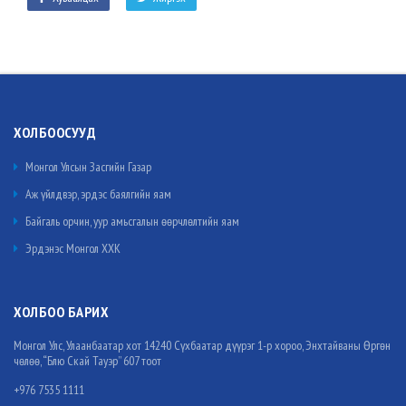
ХОЛБООСУУД
Монгол Улсын Засгийн Газар
Аж үйлдвэр, эрдэс баялгийн яам
Байгаль орчин, уур амьсгалын өөрчлөлтийн яам
Эрдэнэс Монгол ХХК
ХОЛБОО БАРИХ
Монгол Улс, Улаанбаатар хот 14240 Сүхбаатар дүүрэг 1-р хороо, Энхтайваны Өргөн
чөлөө, “Блю Скай Тауэр” 607 тоот
+976 7535 1111