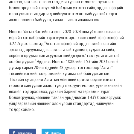
ам нээх, зам засах, топо геодези, гурван хэмжээст зураглал
болон эрсдэлийн аюулгүй байдлын үнэлгээ хийх, ордын нөөцийг
олон улсын стандартад нийцүүлэх нэмэлт хайгуул хийх зэрэг
ажлыг зохион байгуулж, хяналт тавьж ажиллах юм.
Монгол Улсын Засгийн газрын 2020-2024 оны үйл ажиллагааны
мөрийн хөтөлбөрийг хэрэгжүүпэх арга хэмжээний төлөвлөгөөний
3.2.1.5
дах заалтад “Асгатын мөнгөний ордыг эдийн засгийн
эргэлтэд оруулахад шаардлагатай туршилт, судалгаа хийх,
хөрөнгө оруулалтын асуудлыг шийдвэрлэх” гэж тусгагдсантай
холбогдуулан “Эрдэнэс Монгол” ХХК-ийн ТУЗ-ийн 2023 оны 6
дугаар сарын 20-ны өдрийн 48 дугаар тогтоолоор “Асгат”
төслийн нэгжийг хоёр жилийн хугацаатай байгуулсан юм.
Төслийн хугацаанд Асгатын мөнгөний ордод ордын нэмэлт
геологи хайгуулын ажлыг гүйцэтгэх, уул-геологи, уул-техникийн
нөхцөл тодорхойлох, уурхайн баримт материалын зураг
боловсруулах, нөөцийн тайлан, урьдчилсан ТЭЗҮ боловсруулж
үйлдвэрлэлийн нөөцийг олон улсын стандартад нийцүүлэн
тодорхойлно.
Хуваалцах
Жиргэх