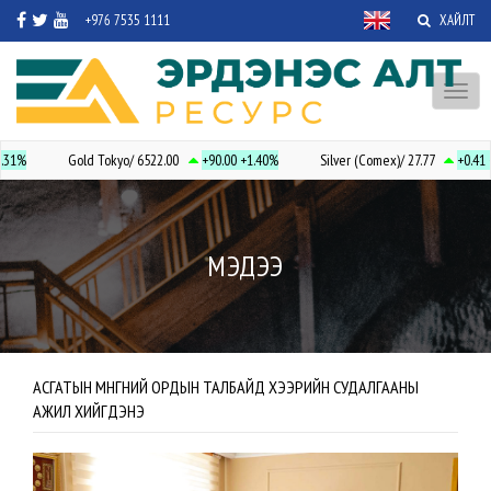
+976 7535 1111
ХАЙЛТ
Toggl
naviga
.31%
Gold Tokyo/ 6522.00
+90.00
+1.40%
Silver (Comex)/ 27.77
+0.41
+
МЭДЭЭ
АСГАТЫН МӨНГӨНИЙ ОРДЫН ТАЛБАЙД ХЭЭРИЙН СУДАЛГААНЫ
АЖИЛ ХИЙГДЭНЭ