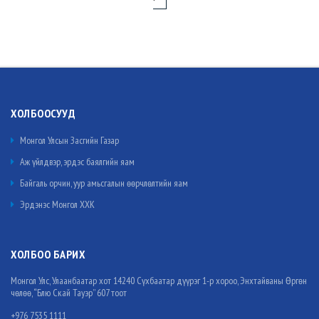
ХОЛБООСУУД
Монгол Улсын Засгийн Газар
Аж үйлдвэр, эрдэс баялгийн яам
Байгаль орчин, уур амьсгалын өөрчлөлтийн яам
Эрдэнэс Монгол ХХК
ХОЛБОО БАРИХ
Монгол Улс, Улаанбаатар хот 14240 Сүхбаатар дүүрэг 1-р хороо, Энхтайваны Өргөн
чөлөө, “Блю Скай Тауэр” 607 тоот
+976 7535 1111