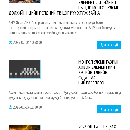
ЭЛЕМЕНТ, ЛИТИЙН НӨӨЦ
НЬ ӨНӨӨДӨР МОНГОЛ УЛСЫГ
ДЭЛХИЙН НӨӨЦИЙН ӨРСӨЛДӨӨНИЙ ТӨВ ЦЭГ РҮҮ ХӨТӨЛЖ БАЙНА
АНУ-Япон, АНУ-Австралийн ашигт малтмалын хэлэлцээрүүд болон
Венесуэлийн газрын тосны чиг хандлагад үндэслэсэн- АНУ-тай байгуулсан
ашигт малтмалын хэлэлцээрийн дүн шинжилгээ....
2026-02-04 10:38:00
Дэлгэрэнгүй
МОНГОЛ УЛСЫН ГАЗРЫН
ХОВОР ЭЛЕМЕНТИЙН
ХЭТИЙН ТӨЛВИЙН
СУДАЛГАА
НИЙТЛЭГДЛЭЭ
Ашигт малтмал, газрын тосны газрын Уул уурхайн хэлтсээс бэлтгэн гаргасан уг
судалгаанд дараах гол чиглэлүүдийг хамруулсан байна. ...
2026-01-14 11:00:00
Дэлгэрэнгүй
2026 ОНД АЛТНЫ ЗАХ