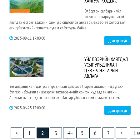
ХАЙГУУЛ КОДЕКС
Олборлох салбарын үйл
ажиллагаа хариуцлагатай
явагдах ёстойг дэлхийн олон улс онцгойлон анхаарч, өндөр ач холбогдол
өгч, гүйцэтгэлийн хяналтыг улам сайжруулж байна....
2025-08-11 17:00:00
Дэлгэрэнгүй
ҮЙЛДВЭРИЙН ХАЯГДАЛ
УСЫГ УРЬДЧИЛАН
ЦЭВЭРЛЭХ ГАРЫН
АВЛАГА
Үйлдвэрийн хаягдал усаа урьдчилан цэвэрлэе! Гарын авлагын нэгдүгээр
бүлгээс: - Урьдчилан цэвэрлэх төхөөрөмжийг сонгох, худалдан авах -
Ашиглалтын зардлыг тооцоолох - Засвар үйлчилгээний талаарх зөвлөм...
2025-06-25 13:00:00
Дэлгэрэнгүй
<
1
2
3
4
5
6
7
>
La
›