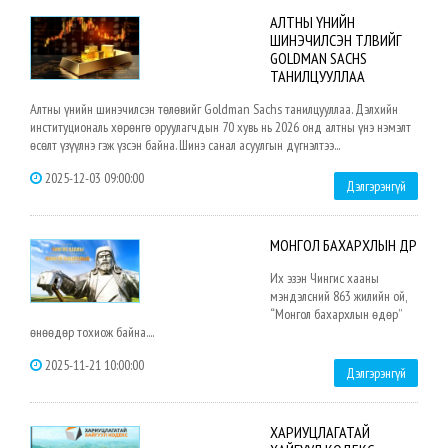
АЛТНЫ ҮНИЙН
ШИНЭЧИЛСЭН ТӨЛӨВИЙГ
GOLDMAN SACHS
ТАНИЛЦУУЛЛАА
Алтны үнийн шинэчилсэн төлөвийг Goldman Sachs танилцууллаа. Дэлхийн
институциональ хөрөнгө оруулагчдын 70 хувь нь 2026 онд алтны үнэ нэмэлт
өсөлт үзүүлнэ гэж үзсэн байна. Шинэ санал асуулгын дүгнэлтээ...
2025-12-03 09:00:00
Дэлгэрэнгүй
МОНГОЛ БАХАРХЛЫН ӨДӨР
Их эзэн Чингис хааны
мэндэлсний 863 жилийн ой,
“Монгол бахархлын өдөр”
өнөөдөр тохиож байна....
2025-11-21 10:00:00
Дэлгэрэнгүй
ХАРИУЦЛАГАТАЙ