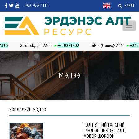
+976 7535 1111
ХАЙЛТ
Toggl
naviga
.31%
Gold Tokyo/ 6522.00
+90.00
+1.40%
Silver (Comex)/ 27.77
+0.41
+
МЭДЭЭ
ХЭВЛЭЛИЙН МЭДЭЭ
ТАЛ НУТГИЙН ХӨРСНИЙ
ГҮНД ОРШИХ ЗЭС, АЛТ,
ХОВОР ШОРООН