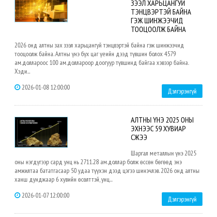
ЗЭЭЛ ХАРЬЦАНГУЙ
ТЭНЦВЭРТЭЙ БАЙНА
ГЭЖ ШИНЖЭЭЧИД
ТООЦООЛЖ БАЙНА
2026 онд алтны зах зээл харьцангуй тэнцвэртэй байна гэж шинжээчид
тооцоолж байна. Алтны үнэ бүх цаг үеийн дээд түвшин болох 4579
ам.доллароос 100 ам.доллароор доогуур түвшинд байгаа хэвээр байна.
Хэди...
2026-01-08 12:00:00
Дэлгэрэнгүй
АЛТНЫ ҮНЭ 2025 ОНЫ
ЭХНЭЭС 59 ХУВИАР
ӨСЖЭЭ
Шаргал металлын үнэ 2025
оны нэгдүгээр сард унц нь 2711.28 ам.доллар болж өссөн бөгөөд энэ
амжилтаа бататгасаар 50 удаа түүхэн дээд цэгээ шинэчлэв. 2026 онд алтны
ханш дунджаар 6 хувийн өсөлттэй, унц...
2026-01-07 12:00:00
Дэлгэрэнгүй