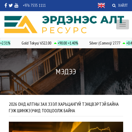
+976 7535 1111
ХАЙЛТ
Toggl
naviga
+2.31%
Gold Tokyo/ 6522.00
+90.00
+1.40%
Silver (Comex)/ 27.77
+0.4
МЭДЭЭ
2026 ОНД АЛТНЫ ЗАХ ЗЭЭЛ ХАРЬЦАНГУЙ ТЭНЦВЭРТЭЙ БАЙНА
ГЭЖ ШИНЖЭЭЧИД ТООЦООЛЖ БАЙНА