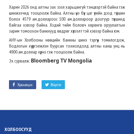
Харин 2026 онд алтны зах зээл харьцангуй тэнцвэртэй байна гэж
шинжээчид тооцоолж байна. Алтны үнэ бүх цаг үеийн дээд түвшин
болох 4579 ам.доллароос 100 ам.доллароор доогуур түвшинд
байгаа хэвээр байна. Хэдий тийм боловч хөрөнгө оруулалтын
зарим томоохон банкнууд өөдрөг хүлээлттэй хэвээр байна юм.
АНУ-ын Холбооны нөөцийн банкны шинэ тэргүүн томилогдож,
бодлогын хүү үргэлжлэн буурсан тохиолдолд алтны ханш унц нь
4900 ам.доллар хүрнэ гэж тооцоолж байна.
Bloomberg TV Mongolia
Эх сурвалж:
Хуваалцах
Жиргэх
ХОЛБООСУУД