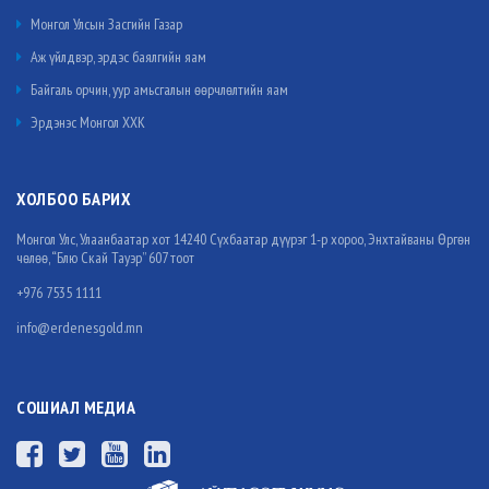
Монгол Улсын Засгийн Газар
Аж үйлдвэр, эрдэс баялгийн яам
Байгаль орчин, уур амьсгалын өөрчлөлтийн яам
Эрдэнэс Монгол ХХК
ХОЛБОО БАРИХ
Монгол Улс, Улаанбаатар хот 14240 Сүхбаатар дүүрэг 1-р хороо, Энхтайваны Өргөн
чөлөө, “Блю Скай Тауэр” 607 тоот
+976 7535 1111
info@erdenesgold.mn
СОШИАЛ МЕДИА