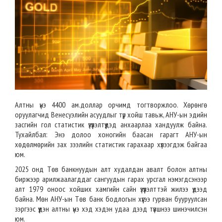
Алтны үнэ 4400 ам.доллар орчимд тогтворжлоо. Хөрөнгө
оруулагчид Венесуэлийн асуудлыг түр хойш тавьж, АНУ-ын эдийн
засгийн гол статистик үзүүлэлтүүдэд анхаарлаа хандуулж байна.
Тухайлбал: Энэ долоо хоногийн баасан гарагт АНУ-ын
хөдөлмөрийн зах зээлийн статистик гарахаар хүлээгдэж байгаа
юм.
2025 онд Төв банкнуудын алт худалдан авалт болон алтны
биржээр арилжаалагддаг сангуудын гарах урсгал нэмэгдсэнээр
алт 1979 оноос хойших хамгийн сайн үзүүлэлттэй жилээ үдээд
байна. Мөн АНУ-ын Төв банк бодлогын хүүгээ гурван бууруулсан
зэргээс үүдэн алтны үнэ хэд хэдэн удаа дээд түвшнээ шинэчилсэн
юм.