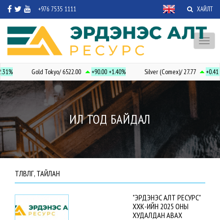
+976 7535 1111
ХАЙЛТ
Toggl
naviga
.31%
Gold Tokyo/ 6522.00
+90.00
+1.40%
Silver (Comex)/ 27.77
+0.41
+
ИЛ ТОД БАЙДАЛ
ТӨЛӨВЛӨГӨӨ, ТАЙЛАН
"ЭРДЭНЭС АЛТ РЕСУРС"
ХХК-ИЙН 2025 ОНЫ
ХУДАЛДАН АВАХ