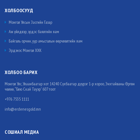
ХОЛБООСУУД
Монгол Улсын Засгийн Газар
Аж үйлдвэр, эрдэс баялгийн яам
Байгаль орчин, уур амьсгалын өөрчлөлтийн яам
Эрдэнэс Монгол ХХК
ХОЛБОО БАРИХ
Монгол Улс, Улаанбаатар хот 14240 Сүхбаатар дүүрэг 1-р хороо, Энхтайваны Өргөн
чөлөө, “Блю Скай Тауэр” 607 тоот
+976 7535 1111
info@erdenesgold.mn
СОШИАЛ МЕДИА