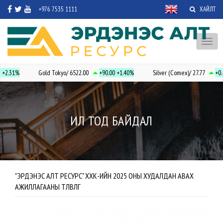
+976 7535 1111
ХАЙЛТ
Toggl
naviga
0
+2.31%
Gold Tokyo/ 6522.00
+90.00
+1.40%
Silver (Comex)/ 27.77
+0.
ИЛ ТОД БАЙДАЛ
"ЭРДЭНЭС АЛТ РЕСУРС" ХХК-ИЙН 2025 ОНЫ ХУДАЛДАН АВАХ
АЖИЛЛАГААНЫ ТӨЛӨВЛӨГӨӨ