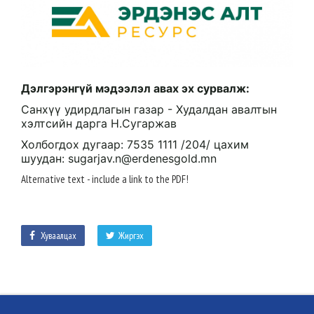
Дэлгэрэнгүй мэдээлэл авах эх сурвалж:
Санхүү удирдлагын газар - Худалдан авалтын
хэлтсийн дарга Н.Сугаржав
Холбогдох дугаар: 7535 1111 /204/ цахим
шуудан: sugarjav.n@erdenesgold.mn
Alternative text - include a link
to the PDF!
Хуваалцах
Жиргэх