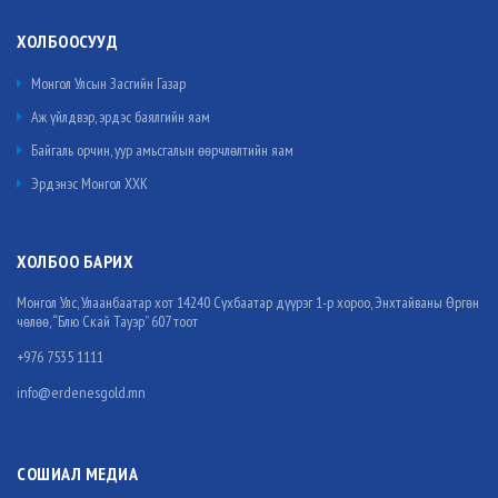
ХОЛБООСУУД
Монгол Улсын Засгийн Газар
Аж үйлдвэр, эрдэс баялгийн яам
Байгаль орчин, уур амьсгалын өөрчлөлтийн яам
Эрдэнэс Монгол ХХК
ХОЛБОО БАРИХ
Монгол Улс, Улаанбаатар хот 14240 Сүхбаатар дүүрэг 1-р хороо, Энхтайваны Өргөн
чөлөө, “Блю Скай Тауэр” 607 тоот
+976 7535 1111
info@erdenesgold.mn
СОШИАЛ МЕДИА