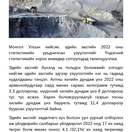
Монгол Улсын нийгэм, эдийн засгийн 2022 оны
статистикийн урьдчилсан үзүүлэлтийг Үндэсний
статистикийн хороо өнөөдөр сэтгүүлчдэд танилцууллаа.
Эдийн засгийг бүхэлд нь тольдох боломжийг олгодог
нийгэм эдийн засгийн эдгээр үзүүлэлтийн нэг нь гадаад
худалдааны тэнцэл. Алтны хилийн дундаж үнэ 2022 оны
арванхоёрдугаар сард өмнөх сараас килограмм тутамд
3,3 доллароор, нүүрсний хилийн дундаж үнэ 8 доллароор
тус тус өсжээ. Харин боловсруулаагүй газрын тосны
хилийн дундаж үнэ баррель тутамд 11,4 доллароор
буурсан үзүүлэлттэй байна.
Эдийн засгийг хөдөлгөгч хүч болсон уул уурхай олборлох
аж үйлдвэрийн салбарын үйлдвэрлэл 2022 онд 17 их наяд
төгрөг болж өмнөх оноос 4,1 /32,1%/ их наяд төгрөгөөр