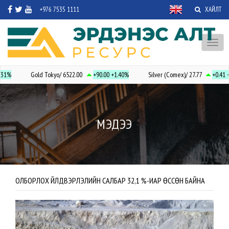
+976 7535 1111
ХАЙЛТ
Toggl
naviga
31%
Gold Tokyo/ 6522.00
+90.00
+1.40%
Silver (Comex)/ 27.77
+0.41
+
МЭДЭЭ
ОЛБОРЛОХ ҮЙЛДВЭРЛЭЛИЙН САЛБАР 32,1 %-ИАР ӨССӨН БАЙНА