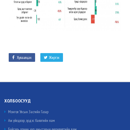
Хуваалцах
Жиргэх
ХОЛБООСУУД
Монгол Улсын Засгийн Газар
Аж үйлдвэр, эрдэс баялгийн яам
Байгаль орчин, уур амьсгалын өөрчлөлтийн яам