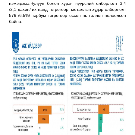
нэмэгджээ.Чулуун болон хүрэн нүүрсний олборлолт 3.4
/2,1 дахин/ их наяд төгрөгөөр, металлын хүдэр олборлолт
576 /6.5%/ тэрбум төгрөгөөр өссөн нь голлон нөлөөлсөн
байна.