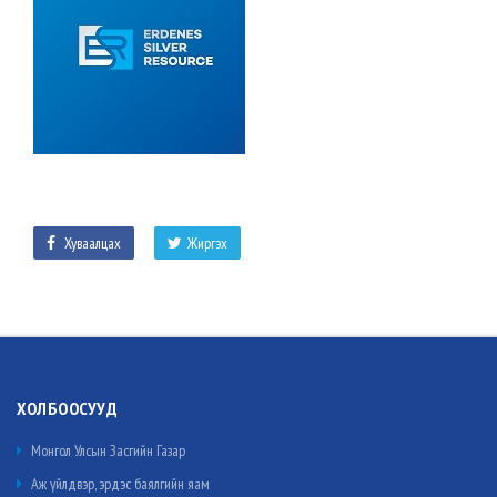
Хуваалцах
Жиргэх
ХОЛБООСУУД
Монгол Улсын Засгийн Газар
Аж үйлдвэр, эрдэс баялгийн яам