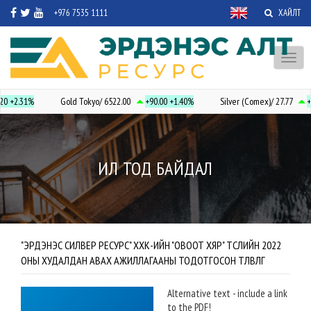
+976 7535 1111
ХАЙЛТ
Toggl
naviga
20
+2.31%
Gold Tokyo/ 6522.00
+90.00
+1.40%
Silver (Comex)/ 27.77
+
ИЛ ТОД БАЙДАЛ
"ЭРДЭНЭС СИЛВЕР РЕСУРС" ХХК-ИЙН "ОВООТ ХЯР" ТӨСЛИЙН 2022
ОНЫ ХУДАЛДАН АВАХ АЖИЛЛАГААНЫ ТОДОТГОСОН ТӨЛӨВЛӨГӨӨ
Alternative text - include a link
to the PDF!