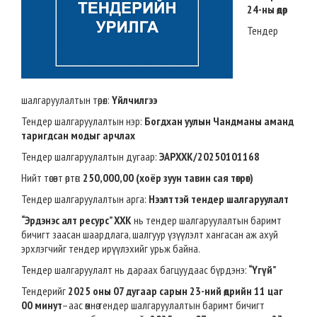
24-ны өдөр
Тендер
шалгаруулалтын төрөл:
Үйлчилгээ
Тендер шалгаруулалтын нэр:
Богдхан уулын Чандманы аманд
таригдсан модыг арчлах
Тендер шалгаруулалтын дугаар:
ЭАРХХК/20250101168
Нийт төсөвт өртөг:
250,000,00 (хоёр зуун тавин сая төгрөг)
Тендер шалгаруулалтын арга:
Нээлттэй тендер шалгаруулалт
“Эрдэнэс алт ресурс” ХХК
нь тендер шалгаруулалтын баримт
бичигт заасан шаардлага, шалгуур үзүүлэлт хангасан аж ахуй
эрхлэгчийг тендер ирүүлэхийг урьж байна.
Тендер шалгаруулалт нь дараах багцуудаас бүрдэнэ:
“Үгүй”
Тендерийг
2025 оны 07 дугаар сарын 23-ний өдрийн 11 цаг
00 минут
–аас өмнө тендер шалгаруулалтын баримт бичигт