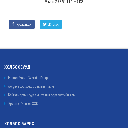
Утас: 75351111 – 208
Хуваалцах
Жиргэх
ХОЛБООСУУД
Монгол Улсын Засгийн Газар
Аж үйлдвэр, эрдэс баялгийн яам
Байгаль орчин, уур амьсгалын өөрчлөлтийн яам
Эрдэнэс Монгол ХХК
ХОЛБОО БАРИХ