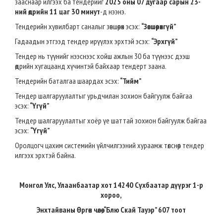
зааснаар илгээх ба тендерийг
2025 оны 07 дугаар сарын 23-
ний өдрийн 11 цаг 30 минут
-д нээнэ.
Тендерийн хувилбарт саналыг зөвшөөрөх эсэх:
“Зөвшөөрөхгүй”
Гадаадын этгээд тендер ирүүлэх эрхтэй эсэх:
“Эрхгүй”
Тендер нь түүнийг нээснээс хойш ажлын 30 ба түүнээс дээш
өдрийн хугацаанд хүчинтэй байхаар тендерт заана.
Тендерийн баталгаа шаардах эсэх:
“Тийм”
Т
ендер шалгаруулалтыг урьдчилан зохион байгуулж байгаа
эсэх:
“Үгүй”
Тендер шалгаруулалтыг хоёр үе шаттай зохион байгуулж байгаа
эсэх:
“Үгүй”
Оролцогч цахим системийн үйлчилгээний хураамж төлснөөр тендер
илгээх эрхтэй байна.
Монгол Улс, Улаанбаатар хот 14240 Сүхбаатар дүүрэг 1-р
хороо,
Энхтайваны Өргөн чөлөө, “Блю Скай Тауэр” 607 тоот