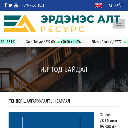
+976 7535 1111
ХАЙЛТ
Toggl
naviga
.20
+2.31%
Gold Tokyo/ 6522.00
+90.00
+1.40%
Silver (Comex)/ 27.77
+
ИЛ ТОД БАЙДАЛ
ТЕНДЕР ШАЛГАРУУЛАЛТЫН ЗАРЛАЛ
Огноо:
2025 оны
06 сарын