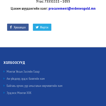
Утас: 75351111 – 1055
Цахим шуудангийн хаяг:
procurement@erdenesgold.mn
Хуваалцах
Жиргэх
ХОЛБООСУУД
Монгол Улсын Засгийн Газар
Аж үйлдвэр, эрдэс баялгийн яам
Байгаль орчин, уур амьсгалын өөрчлөлтийн яам
Эрдэнэс Монгол ХХК