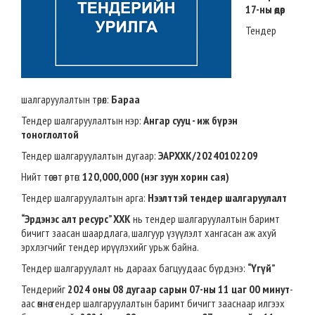
17-ны өдөр
Тендер
шалгаруулалтын төрөл:
Бараа
Тендер шалгаруулалтын нэр:
Ангар сууц - иж бүрэн
тоноглолтой
Тендер шалгаруулалтын дугаар:
ЭАРХХК/20240102209
Нийт төсөвт өртөг:
120,000,000 (нэг зуун хорин сая)
Т
ендер шалгаруулалтын арга:
Нээлттэй тендер шалгаруулалт
“Эрдэнэс алт ресурс” ХХК
нь тендер шалгаруулалтын баримт
бичигт заасан шаардлага, шалгуур үзүүлэлт хангасан аж ахуй
эрхлэгчийг тендер ирүүлэхийг урьж байна.
Тендер шалгаруулалт нь дараах багцуудаас бүрдэнэ:
“Үгүй”
Тендерийг
2024 оны 08 дугаар сарын 07-ны 11 цаг 00 минут
-
аас өмнө тендер шалгаруулалтын баримт бичигт зааснаар илгээх