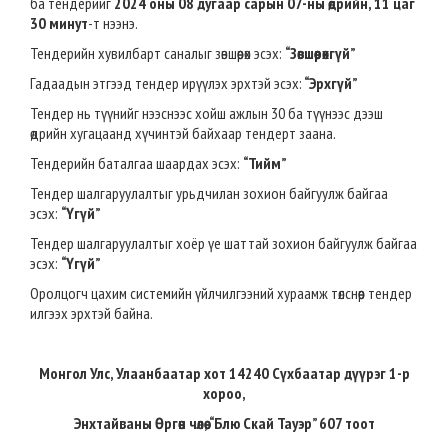
ба тендерийг
2024 оны 08 дугаар сарын 07-ны өдрийн, 11 цаг
30 минут
-т нээнэ.
Тендерийн хувилбарт саналыг зөвшөөрөх эсэх:
“Зөвшөөрөхгүй”
Гадаадын этгээд тендер ирүүлэх эрхтэй эсэх:
“Эрхгүй”
Тендер нь түүнийг нээснээс хойш ажлын 30 ба түүнээс дээш
өдрийн хугацаанд хүчинтэй байхаар тендерт заана.
Тендерийн баталгаа шаардах эсэх:
“Тийм”
Тендер шалгаруулалтыг урьдчилан зохион байгуулж байгаа
эсэх:
“Үгүй”
Тендер шалгаруулалтыг хоёр үе шаттай зохион байгуулж байгаа
эсэх:
“Үгүй”
Оролцогч цахим системийн үйлчилгээний хураамж төлснөөр тендер
илгээх эрхтэй байна.
Монгол Улс, Улаанбаатар хот 14240 Сүхбаатар дүүрэг 1-р
хороо,
Энхтайваны Өргөн чөлөө, “Блю Скай Тауэр” 607 тоот