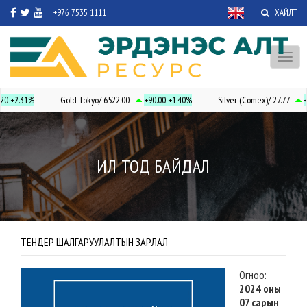
+976 7535 1111
ХАЙЛТ
Toggl
naviga
20
+2.31%
Gold Tokyo/ 6522.00
+90.00
+1.40%
Silver (Comex)/ 27.77
+
ИЛ ТОД БАЙДАЛ
ТЕНДЕР ШАЛГАРУУЛАЛТЫН ЗАРЛАЛ
Огноо:
2024 оны
07 сарын