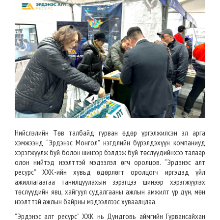
Нийслэлийн Төв талбайд гурван өдөр үргэлжилсэн эл арга
хэмжээнд “Эрдэнэс Монгол” нэгдлийн бүрэлдэхүүн компаниуд
хэрэгжүүлж буй болон шинээр бэлдэж буй төслүүдийнхээ талаар
олон нийтэд нээлттэй мэдээлэл өгч оролцов. “Эрдэнэс алт
ресурс” ХХК-ийн хувьд өдөрлөгт оролцогч иргэдэд үйл
ажиллагаагаа танилцуулахын зэрэгцээ шинээр хэрэгжүүлэх
төслүүдийн явц, хайгуул судалгааны ажлын амжилт үр дүн, мөн
нээлттэй ажлын байрны мэдээллээс хуваалцлаа.
”Эрдэнэс алт ресурс” ХХК нь Дундговь аймгийн Гурвансайхан