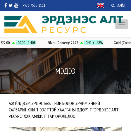
+976 7535 1111
ХАЙЛТ
Toggl
naviga
.00
+90.00
+1.40%
Silver (Comex)/ 27.77
+0.41
+1.48%
Gold (Comex)/ 
МЭДЭЭ
АЖ ҮЙЛДВЭР, ЭРДЭС БАЯЛГИЙН БОЛОН ЭРЧИМ ХҮЧНИЙ
САЛБАРЫНХНЫ “НЭЭЛТТЭЙ ХААЛГАНЫ ӨДӨР”-Т “ЭРДЭНЭС АЛТ
РЕСУРС” ХХК АМЖИЛТТАЙ ОРОЛЦЛОО