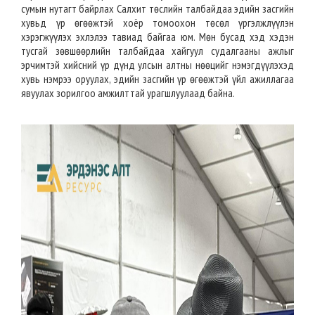
сумын нутагт байрлах Салхит төслийн талбайдаа эдийн засгийн
хувьд үр өгөөжтэй хоёр томоохон төсөл үргэлжлүүлэн
хэрэгжүүлэх эхлэлээ тавиад байгаа юм. Мөн бусад хэд хэдэн
тусгай зөвшөөрлийн талбайдаа хайгуул судалгааны ажлыг
эрчимтэй хийсний үр дүнд улсын алтны нөөцийг нэмэгдүүлэхэд
хувь нэмрээ оруулах, эдийн засгийн үр өгөөжтэй үйл ажиллагаа
явуулах зорилгоо амжилттай урагшлуулаад байна.