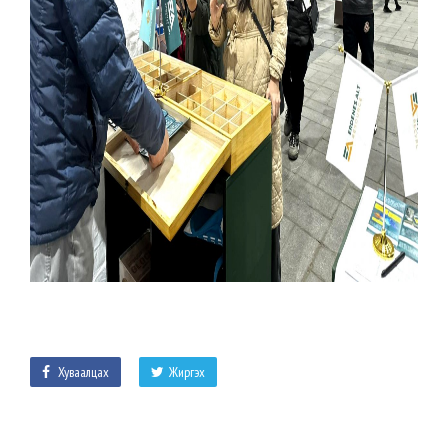
Хуваалцах
Жиргэх