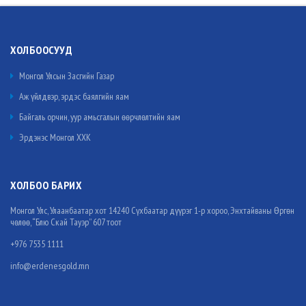
ХОЛБООСУУД
Монгол Улсын Засгийн Газар
Аж үйлдвэр, эрдэс баялгийн яам
Байгаль орчин, уур амьсгалын өөрчлөлтийн яам
Эрдэнэс Монгол ХХК
ХОЛБОО БАРИХ
Монгол Улс, Улаанбаатар хот 14240 Сүхбаатар дүүрэг 1-р хороо, Энхтайваны Өргөн
чөлөө, “Блю Скай Тауэр” 607 тоот
+976 7535 1111
info@erdenesgold.mn