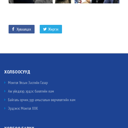
Хуваалцах
Жиргэх
ХОЛБООСУУД
Монгол Улсын Засгийн Газар
Аж үйлдвэр, эрдэс баялгийн яам
Байгаль орчин, уур амьсгалын өөрчлөлтийн яам
Эрдэнэс Монгол ХХК