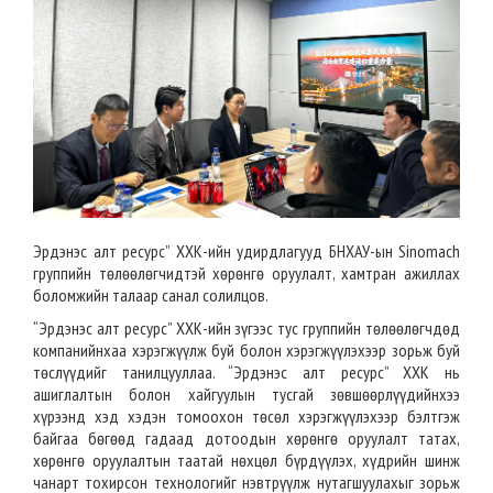
Эрдэнэс алт ресурс” ХХК-ийн удирдлагууд БНХАУ-ын Sinomach
группийн төлөөлөгчидтэй хөрөнгө оруулалт, хамтран ажиллах
боломжийн талаар санал солилцов.
“Эрдэнэс алт ресурс” ХХК-ийн зүгээс тус группийн төлөөлөгчдөд
компанийнхаа хэрэгжүүлж буй болон хэрэгжүүлэхээр зорьж буй
төслүүдийг танилцууллаа. “Эрдэнэс алт ресурс” ХХК нь
ашиглалтын болон хайгуулын тусгай зөвшөөрлүүдийнхээ
хүрээнд хэд хэдэн томоохон төсөл хэрэгжүүлэхээр бэлтгэж
байгаа бөгөөд гадаад дотоодын хөрөнгө оруулалт татах,
хөрөнгө оруулалтын таатай нөхцөл бүрдүүлэх, хүдрийн шинж
чанарт тохирсон технологийг нэвтрүүлж нутагшуулахыг зорьж