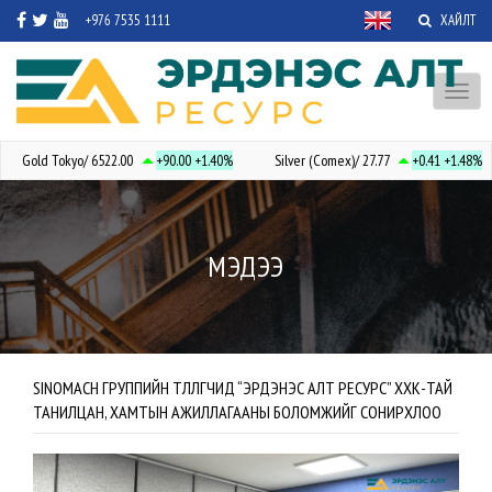
+976 7535 1111
ХАЙЛТ
Toggl
naviga
Gold Tokyo/ 6522.00
+90.00
+1.40%
Silver (Comex)/ 27.77
+0.41
+1.48%
МЭДЭЭ
SINOMACH ГРУППИЙН ТӨЛӨӨЛӨГЧИД “ЭРДЭНЭС АЛТ РЕСУРС” ХХК-ТАЙ
ТАНИЛЦАН, ХАМТЫН АЖИЛЛАГААНЫ БОЛОМЖИЙГ СОНИРХЛОО