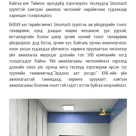
байгаа юм. Тиймээс ирээдүйд хэрэгжүүлэх төслүүдэд Sinomach
групптэй хамтран ажиллах чиглэлийг нарийвчлан судлахаар
харилцан тохиролцлоо.
БНХАУ-ын төрийн өмчит Sinomach групп нь аж үйлдвэрийн тоног
төхөөрөмж, хүнд даацын машин механизм, уул уурхай,
металлургийн болон цэвэр эрчим хүчний тоног төхөөрөмж
үйлдвэрлэл, дэд бүтэц, эрчим хүч, байгаль орчны инженерчлэл,
олон улсын худалдаа үйлчилгээ, хөрөнгө оруулалтын чиглэлээр
үйл ажиллагаа явуулдаг дэлхийн топ 500 компанийн нэгд
тооцогддог байна. Үйл ажиллагааны чиглэлийнхээ хүрээнд
дэлхийн олон улс оронд мега төслүүд хэрэгжүүлж ирсэн тус
группийн төлөөлөгчид“Эрдэнэс алт ресурс” ХХК-ийн үйл
ажиллагаатай танилцаад, хөрөнгө оруулалт, хамтын
ажиллагааны боломж нээлттэй гэдэгт итгэж буйгаа илэрхийллээ.