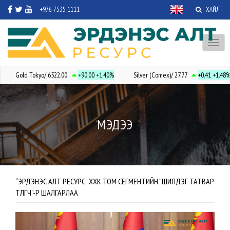
+976 7535 1111
ХАЙЛТ
Toggl
naviga
Gold Tokyo/ 6522.00
+90.00
+1.40%
Silver (Comex)/ 27.77
+0.41
+1.48%
МЭДЭЭ
“ЭРДЭНЭС АЛТ РЕСУРС” ХХК ТОМ СЕГМЕНТИЙН “ШИЛДЭГ ТАТВАР
ТӨЛӨГЧ”-ӨӨР ШАЛГАРЛАА