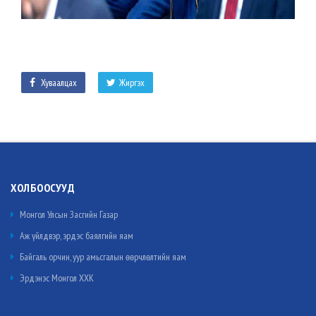
Хуваалцах
Жиргэх
ХОЛБООСУУД
Монгол Улсын Засгийн Газар
Аж үйлдвэр, эрдэс баялгийн яам
Байгаль орчин, уур амьсгалын өөрчлөлтийн яам
Эрдэнэс Монгол ХХК