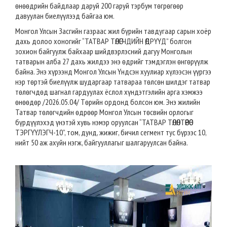
өнөөдрийн байдлаар даруй 200 гаруй тэрбум төгрөгөөр
давуулан биелүүлээд байгаа юм.
Монгол Улсын Засгийн газраас жил бүрийн тавдугаар сарын хоёр
дахь долоо хоногийг “ТАТВАР ТӨЛӨГЧДИЙН ӨДРҮҮД” болгон
зохион байгуулж байхаар шийдвэрлэсний дагуу Монголын
татварын алба 27 дахь жилдээ энэ өдрийг тэмдэглэн өнгөрүүлж
байна. Энэ хүрээнд Монгол Улсын Үндсэн хуулиар хүлээсэн үүргээ
нэр төртэй биелүүлж шударгаар татвараа төлсөн шилдэг татвар
төлөгчдөд шагнал гардуулах ёслол хүндэтгэлийн арга хэмжээ
өнөөдөр /2026.05.04/ Төрийн ордонд болсон юм. Энэ жилийн
Татвар төлөгчдийн өдрөөр Монгол Улсын төсвийн орлогыг
бүрдүүлэхэд үнэтэй хувь нэмэр оруулсан “ТАТВАР ТӨЛӨЛТӨӨРӨӨ
ТЭРГҮҮЛЭГЧ-10”, том, дунд, жижиг, бичил сегмент тус бүрээс 10,
нийт 50 аж ахуйн нэгж, байгууллагыг шалгаруулсан байна.