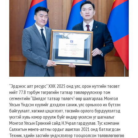
“Эрдэнэс алт ресурс” ХХК 2025 онд улс, орон нутгийн төсөвт
нийт 77.8 тэрбум төгрөгийн татвар төвлөрүүлснээр том
сегментийн “Шилдэг татвар төлөгч”-өөр шалгарлаа. Монгол
Улсын Үндсэн хуулийг дээдлэн сахиж, улс орныхоо их бүтээн
байгуулалт, хөгжил цэцэглэлт, төсвийн орлого бүрдүүлэлтэд
үнэтэй хувь нэмэр оруулж буйг өндөр үнэлсэн уг шагналыг
Монгол Улсын Ерөнхий сайд Н.Учрал гардуулав. Тус компани
Салхитын мөнгө-алтны ордыг ашиглах 2021 онд батлагдсан
Техник, эдийн засгийн үндэслэлээр тооцоолсон төлөвлөгөөгөө