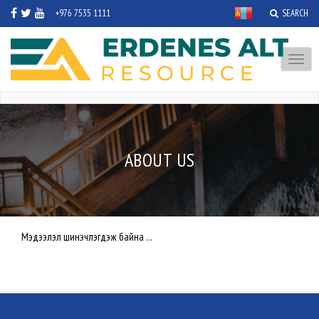
+976 7535 1111
SEARCH
Toggl
naviga
ABOUT US
Мэдээлэл шинэчлэгдэж байна ...